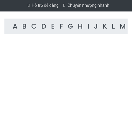
Hỗ trợ dễ dàng
Chuyển nhượng nhanh
A
B
C
D
E
F
G
H
I
J
K
L
M