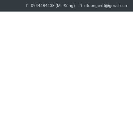
0944484438 (Mr. Đông)
ntdongcntt@gmail.com