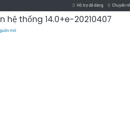
Hỗ trợ dễ dàng
Chuyển n
n hệ thống 14.0+e-20210407
nguồn mở
.